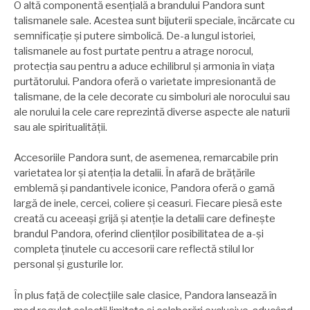
O altă componentă esențială a brandului Pandora sunt
talismanele sale. Acestea sunt bijuterii speciale, încărcate cu
semnificație și putere simbolică. De-a lungul istoriei,
talismanele au fost purtate pentru a atrage norocul,
protecția sau pentru a aduce echilibrul și armonia în viața
purtătorului. Pandora oferă o varietate impresionantă de
talismane, de la cele decorate cu simboluri ale norocului sau
ale norului la cele care reprezintă diverse aspecte ale naturii
sau ale spiritualității.
Accesoriile Pandora sunt, de asemenea, remarcabile prin
varietatea lor și atenția la detalii. În afară de brățările
emblemă și pandantivele iconice, Pandora oferă o gamă
largă de inele, cercei, coliere și ceasuri. Fiecare piesă este
creată cu aceeași grijă și atenție la detalii care definește
brandul Pandora, oferind clienților posibilitatea de a-și
completa ținutele cu accesorii care reflectă stilul lor
personal și gusturile lor.
În plus față de colecțiile sale clasice, Pandora lansează în