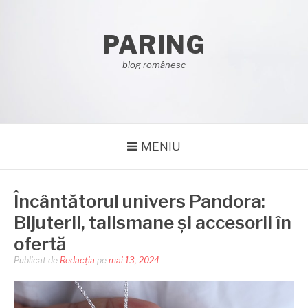
Sari
la
PARING
conținut
blog românesc
MENIU
Încântătorul univers Pandora:
Bijuterii, talismane și accesorii în
ofertă
Publicat de
Redacția
pe
mai 13, 2024