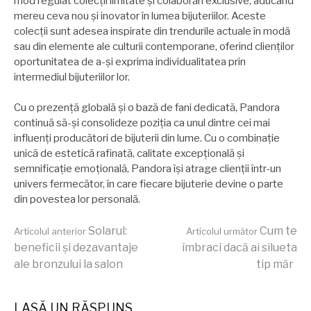
mod regulat colecții limitate și colaborări exclusive, aducând
mereu ceva nou și inovator în lumea bijuteriilor. Aceste
colecții sunt adesea inspirate din trendurile actuale în modă
sau din elemente ale culturii contemporane, oferind clienților
oportunitatea de a-și exprima individualitatea prin
intermediul bijuteriilor lor.
Cu o prezență globală și o bază de fani dedicată, Pandora
continuă să-și consolideze poziția ca unul dintre cei mai
influenți producători de bijuterii din lume. Cu o combinație
unică de estetică rafinată, calitate excepțională și
semnificație emoțională, Pandora își atrage clienții într-un
univers fermecător, în care fiecare bijuterie devine o parte
din povestea lor personală.
Continuă
Solarul:
Cum te
Articolul anterior
Articolul următor
beneficii și dezavantaje
îmbraci dacă ai silueta
ale bronzului la salon
tip măr
lectura
LASĂ UN RĂSPUNS