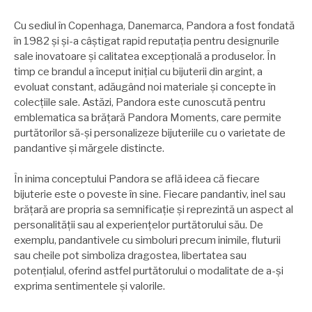
Cu sediul în Copenhaga, Danemarca, Pandora a fost fondată
în 1982 și și-a câștigat rapid reputația pentru designurile
sale inovatoare și calitatea excepțională a produselor. În
timp ce brandul a început inițial cu bijuterii din argint, a
evoluat constant, adăugând noi materiale și concepte în
colecțiile sale. Astăzi, Pandora este cunoscută pentru
emblematica sa brățară Pandora Moments, care permite
purtătorilor să-și personalizeze bijuteriile cu o varietate de
pandantive și mărgele distincte.
În inima conceptului Pandora se află ideea că fiecare
bijuterie este o poveste în sine. Fiecare pandantiv, inel sau
brățară are propria sa semnificație și reprezintă un aspect al
personalității sau al experiențelor purtătorului său. De
exemplu, pandantivele cu simboluri precum inimile, fluturii
sau cheile pot simboliza dragostea, libertatea sau
potențialul, oferind astfel purtătorului o modalitate de a-și
exprima sentimentele și valorile.