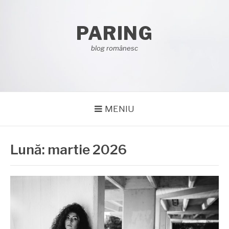
Sari
la
PARING
conținut
blog românesc
MENIU
Lună:
martie 2026