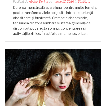
Publicat de
Ababei Dorina
pe
martie 17, 2026
în
Sănătate
Durerea menstruală apare lunar pentru multe femei și
poate transforma zilele obișnuite într-o experiență
obositoare și frustrantă. Crampele abdominale,
tensiunea din zona lombară și starea generală de
disconfort pot afecta somnul, concentrarea și
activitățile zilnice. În astfel de momente, orice…