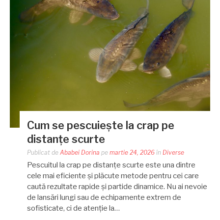
Cum se pescuiește la crap pe
distanțe scurte
Publicat de
Ababei Dorina
pe
martie 24, 2026
în
Diverse
Pescuitul la crap pe distanțe scurte este una dintre
cele mai eficiente și plăcute metode pentru cei care
caută rezultate rapide și partide dinamice. Nu ai nevoie
de lansări lungi sau de echipamente extrem de
sofisticate, ci de atenție la…