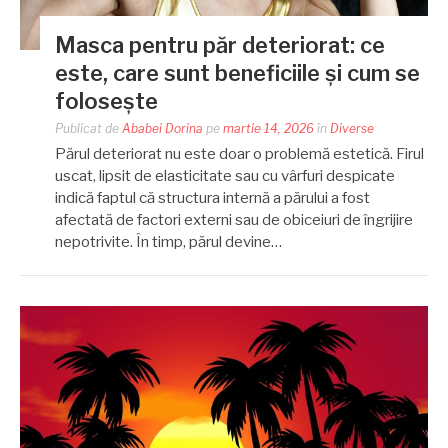
Masca pentru păr deteriorat: ce
este, care sunt beneficiile și cum se
folosește
Publicat de
Ababei Dorina
pe
martie 14, 2026
în
Diverse
Părul deteriorat nu este doar o problemă estetică. Firul
uscat, lipsit de elasticitate sau cu vârfuri despicate
indică faptul că structura internă a părului a fost
afectată de factori externi sau de obiceiuri de îngrijire
nepotrivite. În timp, părul devine…