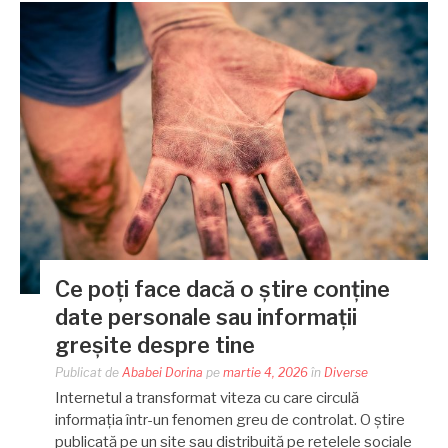
Ce poți face dacă o știre conține
date personale sau informații
greșite despre tine
Publicat de
Ababei Dorina
pe
martie 4, 2026
în
Diverse
Internetul a transformat viteza cu care circulă
informația într-un fenomen greu de controlat. O știre
publicată pe un site sau distribuită pe rețelele sociale