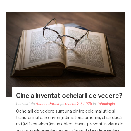
Cine a inventat ochelarii de vedere?
Publicat de
Ababei Dorina
pe
martie 20, 2026
în
Tehnologie
Ochelarii de vedere sunt una dintre cele mai utile și
transformatoare invenții din istoria omenirii, chiar dacă
astăzi îi considerăm un obiect banal, prezent în viața de
zi cu zi a milioane de oameni. Capacitatea de a vedea