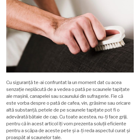
Cu siguranță te-ai confruntat la un moment dat cu acea
senzație neplăcută de a vedea o pată pe scaunele tapițate
ale mașinii, canapelei sau scaunului din sufragerie. Fie că
este vorba despre o pată de cafea, vin, grăsime sau oricare
altă substanță, petele de pe scaunele tapițate pot fi o
adevărată bătaie de cap. Cu toate acestea, nu-ți face griji,
pentru că în acest articol îți vom prezenta soluții eficiente
pentru a scăpa de aceste pete și a-ți reda aspectul curat și
proaspăt al scaunelor tale.