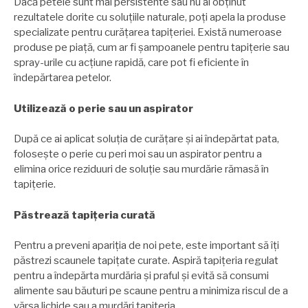
Dacă petele sunt mai persistente sau nu ai obținut
rezultatele dorite cu soluțiile naturale, poți apela la produse
specializate pentru curățarea tapițeriei. Există numeroase
produse pe piață, cum ar fi șampoanele pentru tapițerie sau
spray-urile cu acțiune rapidă, care pot fi eficiente în
îndepărtarea petelor.
Utilizează o perie sau un aspirator
După ce ai aplicat soluția de curățare și ai îndepărtat pata,
folosește o perie cu peri moi sau un aspirator pentru a
elimina orice reziduuri de soluție sau murdărie rămasă în
tapițerie.
Păstrează tapițeria curată
Pentru a preveni apariția de noi pete, este important să îți
păstrezi scaunele tapițate curate. Aspiră tapițeria regulat
pentru a îndepărta murdăria și praful și evită să consumi
alimente sau băuturi pe scaune pentru a minimiza riscul de a
vărsa lichide sau a murdări tapițeria.