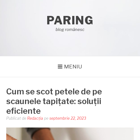
Sari
la
PARING
conținut
blog românesc
MENIU
Cum se scot petele de pe
scaunele tapițate: soluții
eficiente
Publicat de
Redacția
pe
septembrie 22, 2023