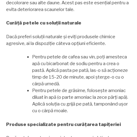
decolorare sau alte daune. Acest pas este esențial pentru a
evita deteriorarea scaunelor tale.
Curăță petele cu soluții naturale
Dacă preferi soluții naturale și eviți produsele chimice
agresive, ai la dispoziție câteva opțiuni eficiente.
Pentru petele de cafea sau vin, poți amesteca
apă cu bicarbonat de sodiu pentru a crea o
pastă. Aplică pasta pe pată, las-o să acționeze
timp de 15-20 de minute, apoi șterge-o cu o
cârpă umedă.
Pentru petele de grăsime, folosește amoniac
diluat în apă (o parte amoniac la zece părți apă).
Aplică soluția cu grijă pe pată, tamponând ușor
cu o cârpă moale.
Produse specializate pentru curățarea tapițeriei