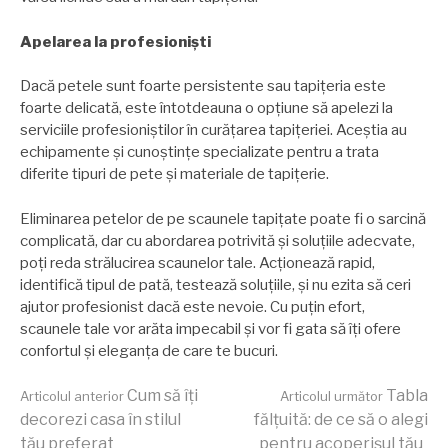
Apelarea la profesioniști
Dacă petele sunt foarte persistente sau tapițeria este
foarte delicată, este întotdeauna o opțiune să apelezi la
serviciile profesioniștilor în curățarea tapițeriei. Aceștia au
echipamente și cunoștințe specializate pentru a trata
diferite tipuri de pete și materiale de tapițerie.
Eliminarea petelor de pe scaunele tapițate poate fi o sarcină
complicată, dar cu abordarea potrivită și soluțiile adecvate,
poți reda strălucirea scaunelor tale. Acționează rapid,
identifică tipul de pată, testează soluțiile, și nu ezita să ceri
ajutor profesionist dacă este nevoie. Cu puțin efort,
scaunele tale vor arăta impecabil și vor fi gata să îți ofere
confortul și eleganța de care te bucuri.
Continuă
Cum să îți
Tabla
Articolul anterior
Articolul următor
decorezi casa în stilul
fălțuită: de ce să o alegi
tău preferat
pentru acoperișul tău