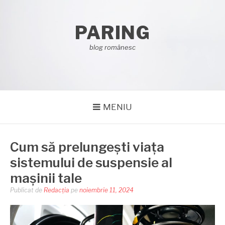
Sari
la
PARING
conținut
blog românesc
MENIU
Cum să prelungești viața
sistemului de suspensie al
mașinii tale
Publicat de
Redacția
pe
noiembrie 11, 2024