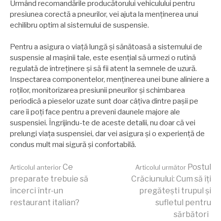
Urmând recomandările producătorului vehiculului pentru
presiunea corectă a pneurilor, vei ajuta la menținerea unui
echilibru optim al sistemului de suspensie.
Pentru a asigura o viață lungă și sănătoasă a sistemului de
suspensie al mașinii tale, este esențial să urmezi o rutină
regulată de întreținere și să fii atent la semnele de uzură.
Inspectarea componentelor, menținerea unei bune aliniere a
roților, monitorizarea presiunii pneurilor și schimbarea
periodică a pieselor uzate sunt doar câțiva dintre pașii pe
care îi poți face pentru a preveni daunele majore ale
suspensiei. Îngrijindu-te de aceste detalii, nu doar că vei
prelungi viața suspensiei, dar vei asigura și o experiență de
condus mult mai sigură și confortabilă.
Continuă
Ce
Postul
Articolul anterior
Articolul următor
preparate trebuie să
Crăciunului: Cum să îți
încerci într-un
pregătești trupul și
lectura
restaurant italian?
sufletul pentru
sărbători