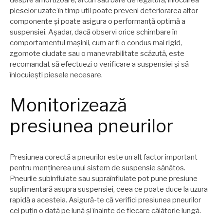
despre amortizoare, arcuri sau bare de legătură, înlocuirea
pieselor uzate în timp util poate preveni deteriorarea altor
componente și poate asigura o performanță optimă a
suspensiei. Așadar, dacă observi orice schimbare în
comportamentul mașinii, cum ar fi o condus mai rigid,
zgomote ciudate sau o manevrabilitate scăzută, este
recomandat să efectuezi o verificare a suspensiei și să
înlocuiești piesele necesare.
Monitorizează
presiunea pneurilor
Presiunea corectă a pneurilor este un alt factor important
pentru menținerea unui sistem de suspensie sănătos.
Pneurile subinflulate sau supraînflulate pot pune presiune
suplimentară asupra suspensiei, ceea ce poate duce la uzura
rapidă a acesteia. Asigură-te că verifici presiunea pneurilor
cel puțin o dată pe lună și înainte de fiecare călătorie lungă.