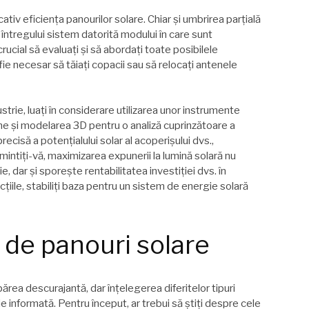
tiv eficiența panourilor solare. Chiar și umbrirea parțială
întregului sistem datorită modului în care sunt
rucial să evaluați și să abordați toate posibilele
 fie necesar să tăiați copacii sau să relocați antenele
strie, luați în considerare utilizarea unor instrumente
ne și modelarea 3D pentru o analiză cuprinzătoare a
recisă a potențialului solar al acoperișului dvs.,
mintiți-vă, maximizarea expunerii la lumină solară nu
dar și sporește rentabilitatea investiției dvs. în
iile, stabiliți baza pentru un sistem de energie solară
e de panouri solare
rea descurajantă, dar înțelegerea diferitelor tipuri
ie informată. Pentru început, ar trebui să știți despre cele