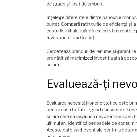
de grade și lipsit de umbrire.
Înțelege diferențele dintre panourile monocri
buget. Compară ratingurile de eficiență și i
costurile inițiale, luând în calcul stimulentel
Investment Tax Credit).
Cercetează branduri de renume și garanțiile lo
pregătit să maximizezi investiția și să desc
solară.
Evaluează-ți nevo
Evaluarea necesităților energetice este primu
pentru casa ta. Înțelegând consumul de energi
solară care să răspundă nevoilor tale specific
ultimul an. Identifică perioadele de consum
Aceste date sunt esențiale pentru a determi
avea nevoie.