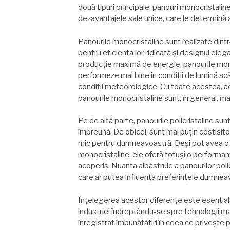
două tipuri principale: panouri monocristaline 
dezavantajele sale unice, care le determin
Panourile monocristaline sunt realizate dintr
pentru eficiența lor ridicată și designul elega
producție maximă de energie, panourile monoc
performeze mai bine în condiții de lumină sc
condiții meteorologice. Cu toate acestea, a
panourile monocristaline sunt, în general, ma
Pe de altă parte, panourile policristaline sunt
împreună. De obicei, sunt mai puțin costisito
mic pentru dumneavoastră. Deși pot avea o r
monocristaline, ele oferă totuși o performan
acoperiș. Nuanta albăstruie a panourilor poli
care ar putea influența preferințele dumnea
Înțelegerea acestor diferențe este esențial
industriei îndreptându-se spre tehnologii mai
înregistrat îmbunătățiri în ceea ce privește