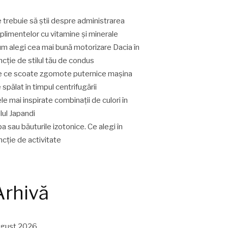
 trebuie să știi despre administrarea
plimentelor cu vitamine și minerale
m alegi cea mai bună motorizare Dacia în
ncție de stilul tău de condus
 ce scoate zgomote puternice mașina
 spălat în timpul centrifugării
le mai inspirate combinații de culori în
ilul Japandi
a sau băuturile izotonice. Ce alegi în
ncție de activitate
Arhivă
ugust 2026