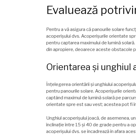
Evaluează potrivi
Pentru a vă asigura că panourile solare funcț
acoperișului dvs. Acoperișurile orientate sp
pentru captarea maximului de lumină solară. Î
din apropiere, deoarece aceste obstacole po
Orientarea și unghiul 
Înțelegerea orientării și unghiului acoperișu
pentru panourile solare. Acoperișurile orien
captând maximul de lumină solară pe parcursu
orientate spre est sau vest; acestea pot fi î
Unghiul acoperișului joacă, de asemenea, un ro
înclinație între 15 și 40 de grade pentru a o
acoperișului dvs. se încadrează în afara acestu