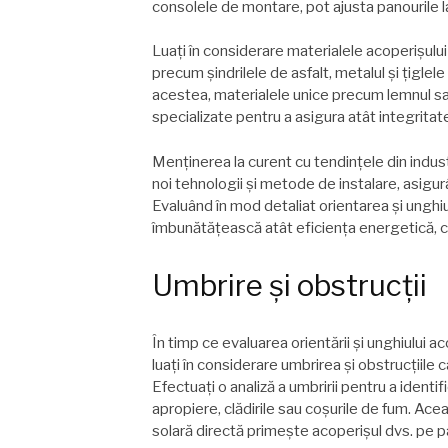
consolele de montare, pot ajusta panourile l
Luați în considerare materialele acoperișului
precum șindrilele de asfalt, metalul și țiglel
acestea, materialele unice precum lemnul sau
specializate pentru a asigura atât integritate
Menținerea la curent cu tendințele din indus
noi tehnologii și metode de instalare, asigu
Evaluând în mod detaliat orientarea și unghiul
îmbunătățească atât eficiența energetică, câ
Umbrire și obstrucții
În timp ce evaluarea orientării și unghiului a
luați în considerare umbrirea și obstrucțiile
Efectuați o analiză a umbririi pentru a identi
apropiere, clădirile sau coșurile de fum. Acea
solară directă primește acoperișul dvs. pe par