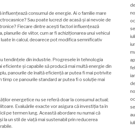
d
no
ță influențează consumul de energie. Ai o familie mare
ctrocasnice? Sau poate lucrezi de acasă și ai nevoie de
oc
ronice? Fiecare dintre acești factori influențează
s
lanurile de viitor, cum ar fi achiziționarea unui vehicul
iu
e luate în calcul, deoarece pot modifica semnificativ
iu
m
cu tendințele din industrie. Progresele în tehnologia
ap
i eficiente și capabile să producă mai multă energie din
fe
u, panourile de înaltă eficiență ar putea fi mai potrivite
ia
în timp ce panourile standard ar putea fi o soluție mai
d
no
oc
ților energetice nu se referă doar la consumul actual;
itoare. Evaluările exacte vor asigura că investiția ta în
se
icii pe termen lung. Această abordare nu numai că
au
i la un stil de viață mai sustenabil prin reducerea
iu
abile.