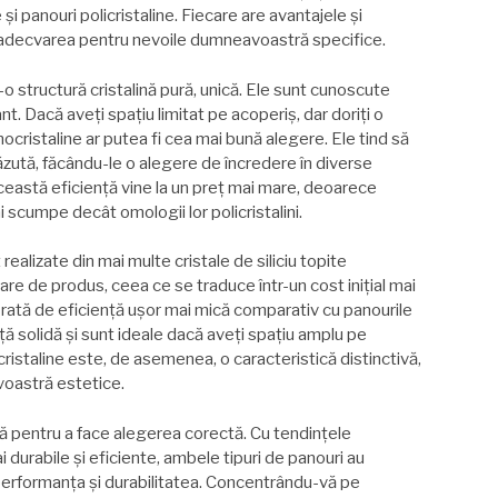
și panouri policristaline. Fiecare are avantajele și
ă adecvarea pentru nevoile dumneavoastră specifice.
-o structură cristalină pură, unică. Ele sunt cunoscute
nt. Dacă aveți spațiu limitat pe acoperiș, dar doriți o
ristaline ar putea fi cea mai bună alegere. Ele tind să
ăzută, făcându-le o alegere de încredere în diverse
ceastă eficiență vine la un preț mai mare, deoarece
i scumpe decât omologii lor policristalini.
 realizate din mai multe cristale de siliciu topite
are de produs, ceea ce se traduce într-un cost inițial mai
ată de eficiență ușor mai mică comparativ cu panourile
ță solidă și sunt ideale dacă aveți spațiu amplu pe
cristaline este, de asemenea, o caracteristică distinctivă,
voastră estetice.
ă pentru a face alegerea corectă. Cu tendințele
 durabile și eficiente, ambele tipuri de panouri au
 performanța și durabilitatea. Concentrându-vă pe