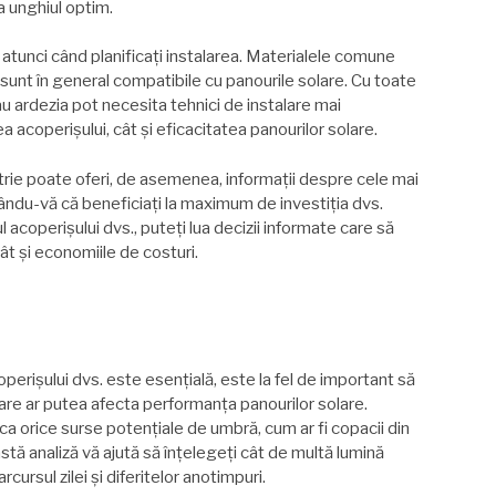
a unghiul optim.
 atunci când planificați instalarea. Materialele comune
e sunt în general compatibile cu panourile solare. Cu toate
 ardezia pot necesita tehnici de instalare mai
a acoperișului, cât și eficacitatea panourilor solare.
trie poate oferi, de asemenea, informații despre cele mai
rându-vă că beneficiați la maximum de investiția dvs.
 acoperișului dvs., puteți lua decizii informate care să
t și economiile de costuri.
coperișului dvs. este esențială, este la fel de important să
 care ar putea afecta performanța panourilor solare.
fica orice surse potențiale de umbră, cum ar fi copacii din
stă analiză vă ajută să înțelegeți cât de multă lumină
cursul zilei și diferitelor anotimpuri.