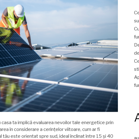
Ce
su
Cu
fu
De
de
Ce
st
Ap
fu
 casa ta implică evaluarea nevoilor tale energetice prin
luarea în considerare a cerințelor viitoare, cum ar fi
 tău este orientat spre sud, ideal înclinat între 15 și 40
a