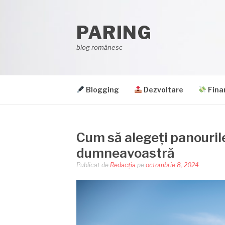
Sari
la
PARING
conținut
blog românesc
Blogging
Dezvoltare
Fina
Cum să alegeți panourile
dumneavoastră
Publicat de
Redacția
pe
octombrie 8, 2024