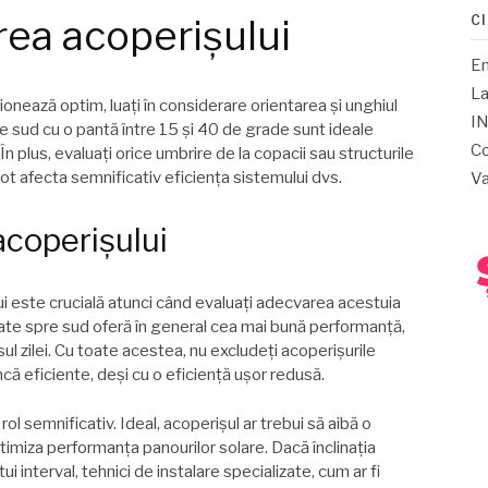
C
rea acoperișului
E
La
ionează optim, luați în considerare orientarea și unghiul
IN
re sud cu o pantă între 15 și 40 de grade sunt ideale
Co
n plus, evaluați orice umbrire de la copacii sau structurile
t afecta semnificativ eficiența sistemului dvs.
Va
acoperișului
lui este crucială atunci când evaluați adecvarea acestuia
tate spre sud oferă în general cea mai bună performanță,
l zilei. Cu toate acestea, nu excludeți acoperișurile
ncă eficiente, deși cu o eficiență ușor redusă.
l semnificativ. Ideal, acoperișul ar trebui să aibă o
ptimiza performanța panourilor solare. Dacă înclinația
i interval, tehnici de instalare specializate, cum ar fi