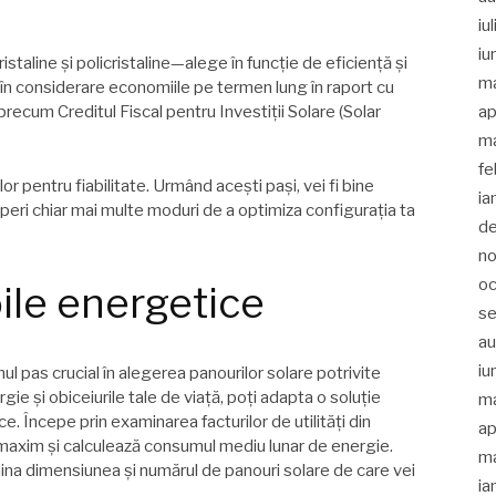
iu
iu
staline și policristaline—alege în funcție de eficiență și
m
a în considerare economiile pe termen lung în raport cu
ap
e precum Creditul Fiscal pentru Investiții Solare (Solar
ma
fe
r pentru fiabilitate. Urmând acești pași, vei fi bine
ia
operi chiar mai multe moduri de a optimiza configurația ta
d
no
oc
ile energetice
s
a
iu
l pas crucial în alegerea panourilor solare potrivite
e și obiceiurile tale de viață, poți adapta o soluție
m
e. Începe prin examinarea facturilor de utilități din
ap
 maxim și calculează consumul mediu lunar de energie.
ma
na dimensiunea și numărul de panouri solare de care vei
ia