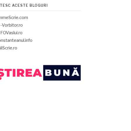
ITESC ACESTE BLOGURI
mmeScrie.com
-Vorbitor.ro
FOVaslui.ro
nstanteanul.info
liScrie.ro