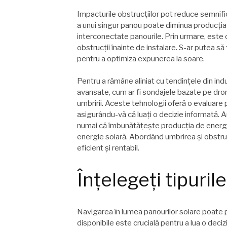
Impacturile obstrucțiilor pot reduce semnifica
a unui singur panou poate diminua producția 
interconectate panourile. Prin urmare, este c
obstrucții înainte de instalare. S-ar putea să
pentru a optimiza expunerea la soare.
Pentru a rămâne aliniat cu tendințele din indu
avansate, cum ar fi sondajele bazate pe dro
umbririi. Aceste tehnologii oferă o evaluare p
asigurându-vă că luați o decizie informată. A
numai că îmbunătățește producția de energie, 
energie solară. Abordând umbrirea și obstrucț
eficient și rentabil.
Înțelegeți tipuril
Navigarea în lumea panourilor solare poate pă
disponibile este crucială pentru a lua o deciz