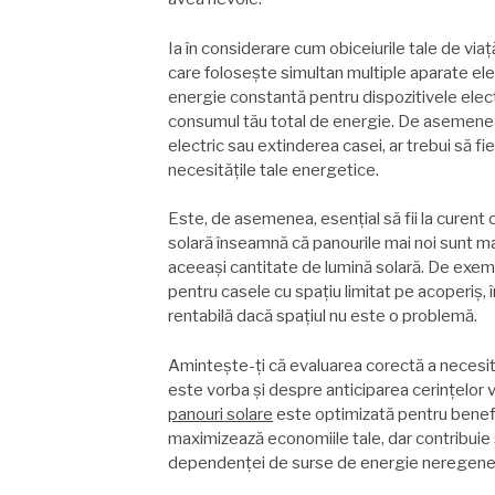
Ia în considerare cum obiceiurile tale de via
care folosește simultan multiple aparate ele
energie constantă pentru dispozitivele elect
consumul tău total de energie. De asemenea, p
electric sau extinderea casei, ar trebui să fi
necesitățile tale energetice.
Este, de asemenea, esențial să fii la curent 
solară înseamnă că panourile mai noi sunt ma
aceeași cantitate de lumină solară. De exempl
pentru casele cu spațiu limitat pe acoperiș, 
rentabilă dacă spațiul nu este o problemă.
Amintește-ți că evaluarea corectă a necesită
este vorba și despre anticiparea cerințelor vi
panouri solare
este optimizată pentru benef
maximizează economiile tale, dar contribuie ș
dependenței de surse de energie neregener