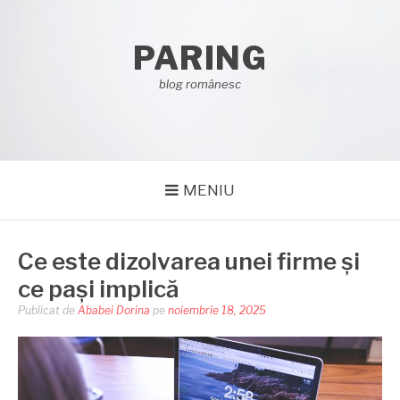
Sari
la
PARING
conținut
blog românesc
MENIU
Ce este dizolvarea unei firme și
ce pași implică
Publicat de
Ababei Dorina
pe
noiembrie 18, 2025