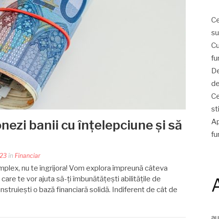
Ce
su
Cu
fu
De
de
Ce
st
Ap
nezi banii cu înțelepciune și să
fu
023
în
Financiar
mplex, nu te îngrijora! Vom explora împreună câteva
 care te vor ajuta să-ți îmbunătățești abilitățile de
onstruiești o bază financiară solidă. Indiferent de cât de
a