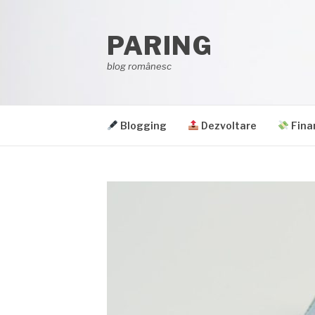
Sari
la
PARING
conținut
blog românesc
Blogging
Dezvoltare
Fina