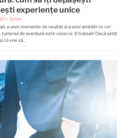
ăiești experiențe unice
023
în
Turism
tari, a unor momente de neuitat și a unor amintiri ce vor
i, turismul de aventură este ceea ce-ți trebuie! Dacă simți
și că vrei să…