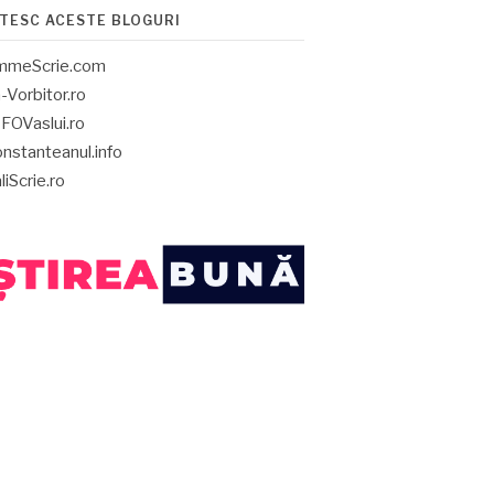
ITESC ACESTE BLOGURI
mmeScrie.com
-Vorbitor.ro
FOVaslui.ro
nstanteanul.info
liScrie.ro