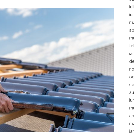
iu
iu
m
ap
ma
fe
ia
d
no
oc
s
a
iu
m
ap
ma
ia