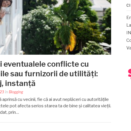
C
E
La
IN
Co
Va
i eventualele conflicte cu
ile sau furnizorii de utilități:
j, instanță
023
în
Blogging
 aprinsă cu vecinii, fie că ai avut neplăceri cu autoritățile
lictele pot afecta serios starea ta de bine și calitatea vieții.
dat, prin…