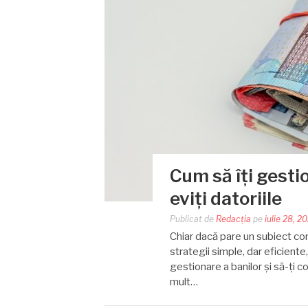
Cum să îți gestio
eviți datoriile
Publicat de
Redacția
pe
iulie 28, 2
Chiar dacă pare un subiect co
strategii simple, dar eficiente,
gestionare a banilor și să-ți c
mult…