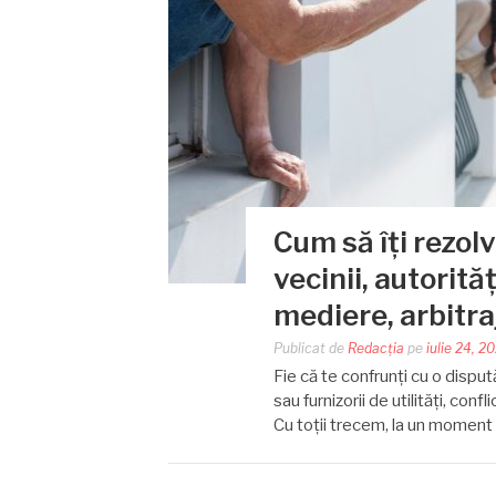
Cum să îți rezolv
vecinii, autorităț
mediere, arbitra
Publicat de
Redacția
pe
iulie 24, 2
Fie că te confrunți cu o dispută
sau furnizorii de utilități, conf
Cu toții trecem, la un moment 