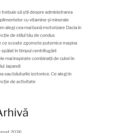
 trebuie să știi despre administrarea
plimentelor cu vitamine și minerale
m alegi cea mai bună motorizare Dacia în
ncție de stilul tău de condus
 ce scoate zgomote puternice mașina
 spălat în timpul centrifugării
le mai inspirate combinații de culori în
ilul Japandi
a sau băuturile izotonice. Ce alegi în
ncție de activitate
Arhivă
ugust 2026