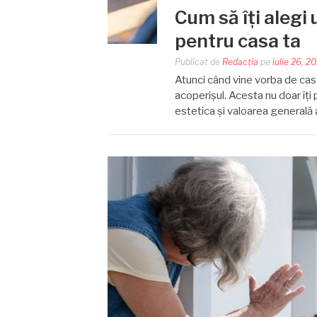
Cum să îți alegi 
pentru casa ta
Publicat de
Redacția
pe
iulie 26, 2
Atunci când vine vorba de cas
acoperișul. Acesta nu doar îți p
estetica și valoarea generală 