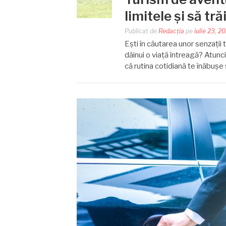
limitele și să tr
Publicat de
Redacția
pe
iulie 23, 2
Ești în căutarea unor senzații 
dăinui o viață întreagă? Atunc
că rutina cotidiană te înăbușe 