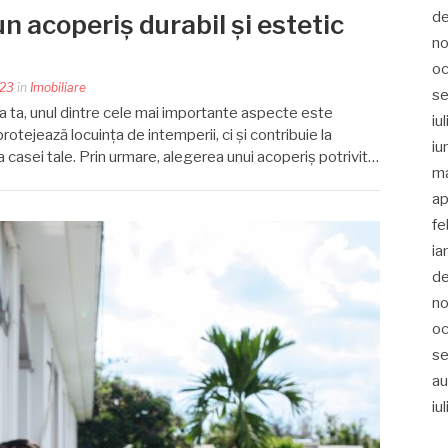
d
un acoperiș durabil și estetic
no
oc
023
în
Imobiliare
s
a ta, unul dintre cele mai importante aspecte este
iu
rotejează locuința de intemperii, ci și contribuie la
iu
a casei tale. Prin urmare, alegerea unui acoperiș potrivit…
m
ap
fe
ia
d
no
oc
se
au
iu