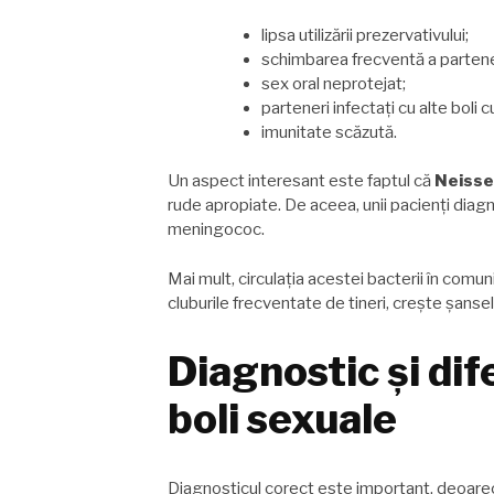
lipsa utilizării prezervativului;
schimbarea frecventă a partener
sex oral neprotejat;
parteneri infectați cu alte boli 
imunitate scăzută.
Un aspect interesant este faptul că
Neisse
rude apropiate. De aceea, unii pacienți diagn
meningococ.
Mai mult, circulația acestei bacterii în com
cluburile frecventate de tineri, crește șanse
Diagnostic și dif
boli sexuale
Diagnosticul corect este important, deoarec