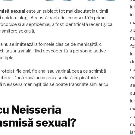
iu
misă sexual
este un subiect tot mai discutat în ultimii
iu
i și epidemiologi. Această bacterie, cunoscută în primul
m
ocice și al septicemiei, a fost identificată recent și ca
ap
ansmitere sexuală.
ma
a nu se limitează la formele clasice de meningită, ci
fe
 chiar zona anală, fiind descoperită la persoane active
ia
ultiple.
d
no
otejat, fie oral, fie anal sau vaginal, ceea ce schimbă
oc
acterie. Dacă până acum era asociată cu picăturile
a că Neisseria meningitidis se poate transmite similar cu
s
a
iu
cu Neisseria
m
ap
nsmisă sexual?
ma
ia