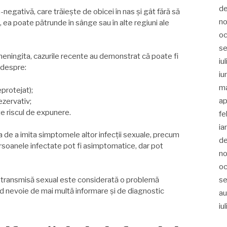
d
egativă, care trăiește de obicei în nas și gât fără să
no
 ea poate pătrunde în sânge sau în alte regiuni ale
oc
s
e meningita, cazurile recente au demonstrat că poate fi
iu
 despre:
iu
m
eprotejat);
ap
ezervativ;
te riscul de expunere.
fe
ia
 de a imita simptomele altor infecții sexuale, precum
d
ersoanele infectate pot fi asimptomatice, dar pot
no
oc
se
s transmisă sexual este considerată o problemă
nd nevoie de mai multă informare și de diagnostic
au
iu