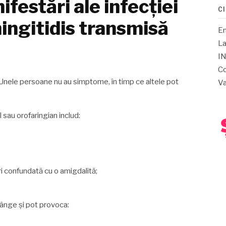
festări ale infecției
C
ingitidis transmisă
E
La
IN
Co
. Unele persoane nu au simptome, în timp ce altele pot
Va
 sau orofaringian includ:
ri confundată cu o amigdalită;
 sânge și pot provoca: