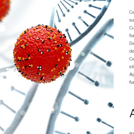
Ce
su
Cu
fu
De
de
Ce
st
Ap
fu
a