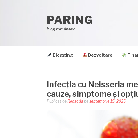
Sari
la
PARING
conținut
blog românesc
Blogging
Dezvoltare
Fina
Infecția cu Neisseria me
cauze, simptome și opți
Publicat de
Redacția
pe
septembrie 15, 2025