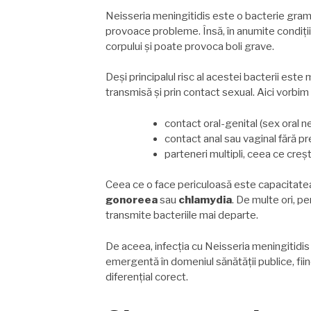
Neisseria meningitidis este o bacterie gram-n
provoace probleme. Însă, în anumite condiții,
corpului și poate provoca boli grave.
Deși principalul risc al acestei bacterii est
transmisă și prin contact sexual. Aici vorbim
contact oral-genital (sex oral n
contact anal sau vaginal fără pr
parteneri multipli, ceea ce creș
Ceea ce o face periculoasă este capacitatea
gonoreea
sau
chlamydia
. De multe ori, p
transmite bacteriile mai departe.
De aceea, infecția cu Neisseria meningitidi
emergentă în domeniul sănătății publice, fii
diferențial corect.