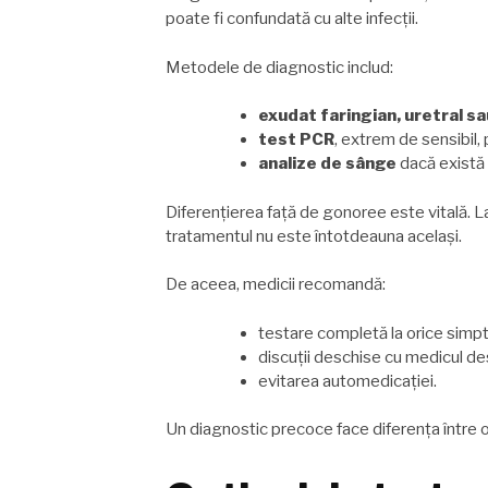
poate fi confundată cu alte infecții.
Metodele de diagnostic includ:
exudat faringian, uretral sa
test PCR
, extrem de sensibil,
analize de sânge
dacă există 
Diferențierea față de gonoree este vitală. L
tratamentul nu este întotdeauna același.
De aceea, medicii recomandă:
testare completă la orice sim
discuții deschise cu medicul de
evitarea automedicației.
Un diagnostic precoce face diferența între o 