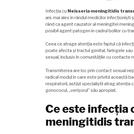
Infecția cu
Neisseria meningitidis trans
ani, mai ales în rândul medicilor infecționișt
rând ca agent cauzator al meningitei meningoc
posibil agent patogen în cadrul bolilor cu tr
Ceea ce atrage atenția este faptul că infecți
poate afecta și tractul genital, faringele sau
sexual, inclusiv în comunitățile cu contacte m
Transmiterea are loc prin contact sexual nepr
radical modul în care este privită această b
respiratorii, astăzi specialiștii atrag atenți
gonococul, „verișorul” său apropiat.
Ce este infecția 
meningitidis tra