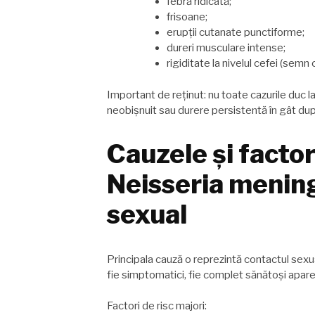
febră ridicată;
frisoane;
erupții cutanate punctiforme;
dureri musculare intense;
rigiditate la nivelul cefei (semn
Important de reținut: nu toate cazurile duc l
neobișnuit sau durere persistentă în gât dup
Cauzele și factori
Neisseria mening
sexual
Principala cauză o reprezintă contactul sexua
fie simptomatici, fie complet sănătoși aparen
Factori de risc majori: