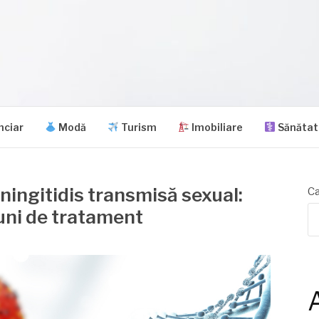
nciar
Modă
Turism
Imobiliare
Sănătat
ningitidis transmisă sexual:
Ca
uni de tratament