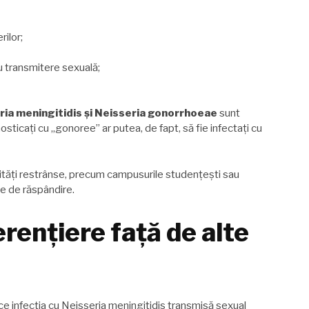
ilor;
cu transmitere sexuală;
ria meningitidis și Neisseria gonorrhoeae
sunt
osticați cu „gonoree” ar putea, de fapt, să fie infectați cu
unități restrânse, precum campusurile studențești sau
le de răspândire.
erențiere față de alte
e infecția cu Neisseria meningitidis transmisă sexual