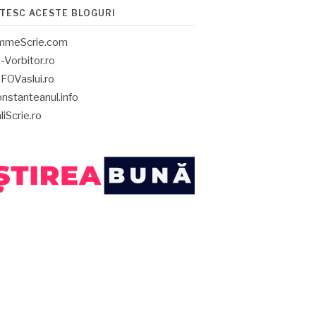
ITESC ACESTE BLOGURI
mmeScrie.com
-Vorbitor.ro
FOVaslui.ro
nstanteanul.info
liScrie.ro