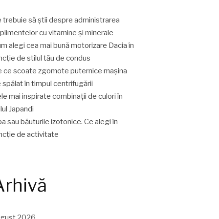
 trebuie să știi despre administrarea
plimentelor cu vitamine și minerale
m alegi cea mai bună motorizare Dacia în
ncție de stilul tău de condus
 ce scoate zgomote puternice mașina
 spălat în timpul centrifugării
le mai inspirate combinații de culori în
ilul Japandi
a sau băuturile izotonice. Ce alegi în
ncție de activitate
Arhivă
ugust 2026