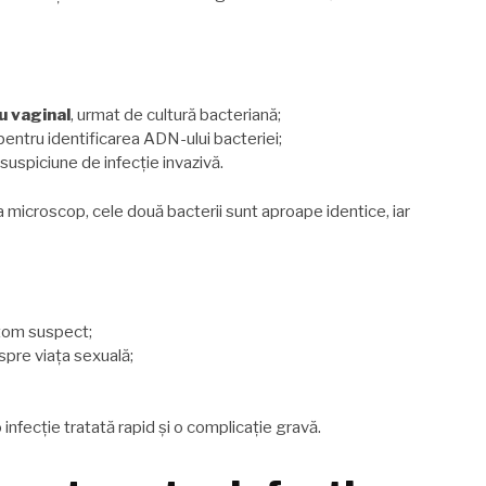
u vaginal
, urmat de cultură bacteriană;
 pentru identificarea ADN-ului bacteriei;
suspiciune de infecție invazivă.
a microscop, cele două bacterii sunt aproape identice, iar
ptom suspect;
spre viața sexuală;
infecție tratată rapid și o complicație gravă.