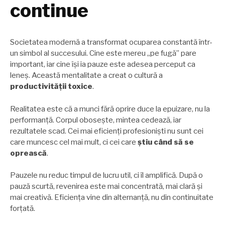
continue
Societatea modernă a transformat ocuparea constantă într-
un simbol al succesului. Cine este mereu „pe fugă” pare
important, iar cine își ia pauze este adesea perceput ca
leneș. Această mentalitate a creat o cultură a
productivității toxice
.
Realitatea este că a munci fără oprire duce la epuizare, nu la
performanță. Corpul obosește, mintea cedează, iar
rezultatele scad. Cei mai eficienți profesioniști nu sunt cei
care muncesc cel mai mult, ci cei care
știu când să se
oprească
.
Pauzele nu reduc timpul de lucru util, ci îl amplifică. După o
pauză scurtă, revenirea este mai concentrată, mai clară și
mai creativă. Eficiența vine din alternanță, nu din continuitate
forțată.