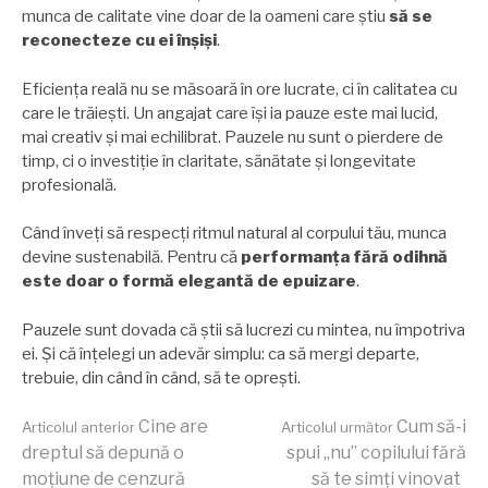
munca de calitate vine doar de la oameni care știu
să se
reconecteze cu ei înșiși
.
Eficiența reală nu se măsoară în ore lucrate, ci în calitatea cu
care le trăiești. Un angajat care își ia pauze este mai lucid,
mai creativ și mai echilibrat. Pauzele nu sunt o pierdere de
timp, ci o investiție în claritate, sănătate și longevitate
profesională.
Când înveți să respecți ritmul natural al corpului tău, munca
devine sustenabilă. Pentru că
performanța fără odihnă
este doar o formă elegantă de epuizare
.
Pauzele sunt dovada că știi să lucrezi cu mintea, nu împotriva
ei. Și că înțelegi un adevăr simplu: ca să mergi departe,
trebuie, din când în când, să te oprești.
Continuă
Cine are
Cum să-i
Articolul anterior
Articolul următor
dreptul să depună o
spui „nu” copilului fără
moțiune de cenzură
să te simți vinovat