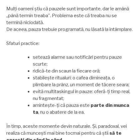
Mulți oameni știu că pauzele sunt importante, dar le amână
„până termin treaba”. Problema este că treaba nu se
termină niciodată.
De aceea, pauza trebuie programată, nu lăsată la întâmplare.
Sfaturi practice:
setează alarme sau notificări pentru pauze
scurte;
ridică-te din scaun la fiecare oră;
stabilește ritualuri: o cafea dimineața, o
plimbare la prânz, un moment de tăcere seara;
evită multitaskingul în pauze: oferă-ți timp real,
nu fragmentat;
amintește-ți că pauza este
parte din munca
ta
, nu o abatere de la ea.
În timp, aceste momente devin naturale. Și, paradoxal, vei
realiza că muncești mai bine tocmai pentru că știi
să te
oprești din când în când
.