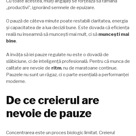
Cu toate acestea, mulți angajați se forțează să rămână
„productivi”, ignorând semnele de epuizare.
O pauză de câteva minute poate restabili claritatea, energia
și capacitatea de a lua decizii bune. Este dovada că eficiența
reală nu înseamnă să muncești mai mult, ci să
muncești mai
bine
.
A învăța să iei pauze regulate nu este o dovadă de
slăbiciune, ci de inteligență profesională. Pentru că munca de
calitate are nevoie de
ritm
, nu de maratoane continue.
Pauzele nu sunt un răgaz, ci o parte esențială a performanței
moderne.
De ce creierul are
nevoie de pauze
Concentrarea este un proces biologic limitat. Creierul