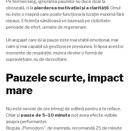
Pe termen lung, ignorarea pauzelor nu duce doar la
oboseală, ci la
pierderea motivației și a clarității
. Omul
nu este o mașină care poate funcționa la turație maximă fără
repaus. Eficiența sănătoasă se bazează pe ciclicitate:
perioade de efort, urmate de regenerare.
Un angajat care își ia pauze este mai stabil emoțional, mai
calm și mai capabil să gestioneze presiunea. În lipsa acestor
momente de respirație, munca devine o formă de
supraviețuire, nu de dezvoltare.
Pauzele scurte, impact
mare
Nu este nevoie de ore întregi de odihnă pentru a te reface.
Chiar și
pauze de 5–10 minute
pot avea efecte vizibile
asupra performanței.
Regula „Pomodoro”, de exemplu, recomandă 25 de minute