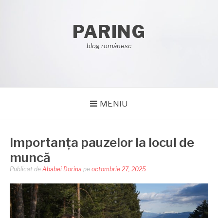
Sari
la
PARING
conținut
blog românesc
MENIU
Importanța pauzelor la locul de
muncă
Publicat de
Ababei Dorina
pe
octombrie 27, 2025