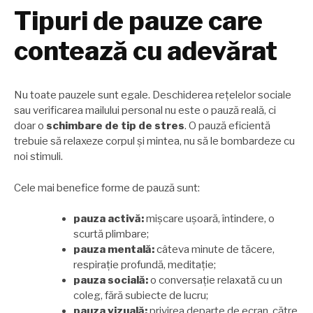
Tipuri de pauze care
contează cu adevărat
Nu toate pauzele sunt egale. Deschiderea rețelelor sociale
sau verificarea mailului personal nu este o pauză reală, ci
doar o
schimbare de tip de stres
. O pauză eficientă
trebuie să relaxeze corpul și mintea, nu să le bombardeze cu
noi stimuli.
Cele mai benefice forme de pauză sunt:
pauza activă:
mișcare ușoară, întindere, o
scurtă plimbare;
pauza mentală:
câteva minute de tăcere,
respirație profundă, meditație;
pauza socială:
o conversație relaxată cu un
coleg, fără subiecte de lucru;
pauza vizuală:
privirea departe de ecran, către