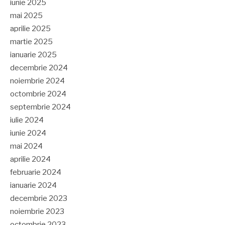
iunie 2025
mai 2025
aprilie 2025
martie 2025
ianuarie 2025
decembrie 2024
noiembrie 2024
octombrie 2024
septembrie 2024
iulie 2024
iunie 2024
mai 2024
aprilie 2024
februarie 2024
ianuarie 2024
decembrie 2023
noiembrie 2023
octombrie 2023