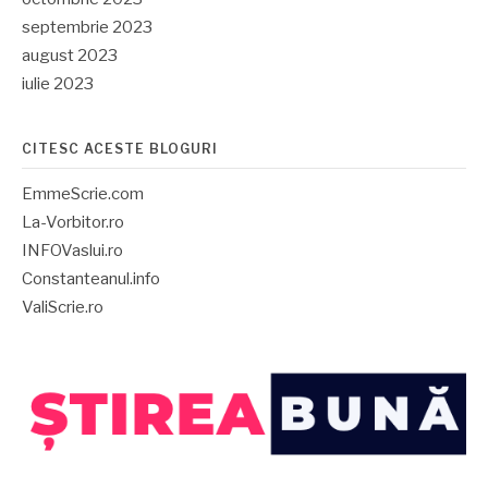
septembrie 2023
august 2023
iulie 2023
CITESC ACESTE BLOGURI
EmmeScrie.com
La-Vorbitor.ro
INFOVaslui.ro
Constanteanul.info
ValiScrie.ro