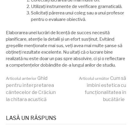
Corectați lucrarea de mai multe ori.
Utilizați instrumente de verificare gramaticală.
Solicitați părerea unui coleg sau a unui profesor
pentru o evaluare obiectivă.
Elaborarea unei lucrări de licență de succes necesită
planificare, atenție la detalii și un efort susținut. Evitând
greșelile menționate mai sus, veți avea mai multe șanse să
obțineți rezultate excelente. Nu uitați că o lucrare bine
realizată nu este doar un pas spre absolvire, ci și o reflectare
a competențelor dobândite de-a lungul anilor de studiu.
Continuă
Ghid
Cum să
Articolul anterior
Articolul următor
pentru interpretarea
îmbini estetica cu
cântecelor de Crăciun
funcționalitatea în
lectura
la chitara acustică
bucătărie
LASĂ UN RĂSPUNS