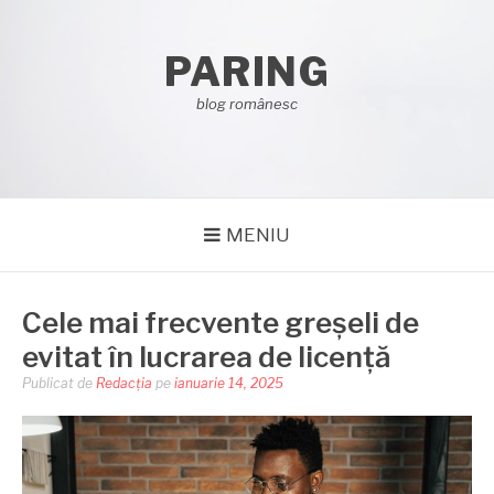
Sari
la
PARING
conținut
blog românesc
MENIU
Cele mai frecvente greșeli de
evitat în lucrarea de licență
Publicat de
Redacția
pe
ianuarie 14, 2025