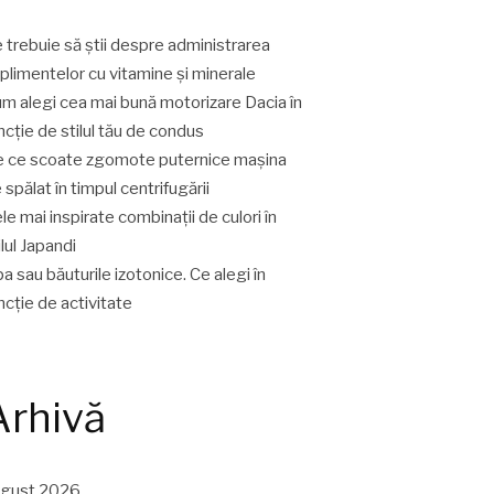
 trebuie să știi despre administrarea
plimentelor cu vitamine și minerale
m alegi cea mai bună motorizare Dacia în
ncție de stilul tău de condus
 ce scoate zgomote puternice mașina
 spălat în timpul centrifugării
le mai inspirate combinații de culori în
ilul Japandi
a sau băuturile izotonice. Ce alegi în
ncție de activitate
Arhivă
ugust 2026