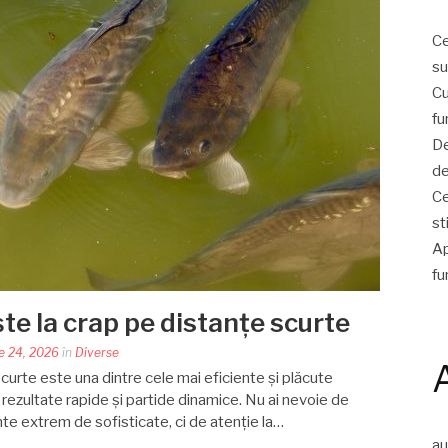
Ce
su
Cu
fu
De
de
Ce
st
Ap
fu
e la crap pe distanțe scurte
e 24, 2026
în
Diverse
scurte este una dintre cele mai eficiente și plăcute
rezultate rapide și partide dinamice. Nu ai nevoie de
te extrem de sofisticate, ci de atenție la…
a