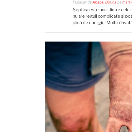
Publicat de
Ababei Dorina
pe
marti
Șeptica este unul dintre cele m
nu are reguli complicate și po
plină de energie. Mulți o învaț