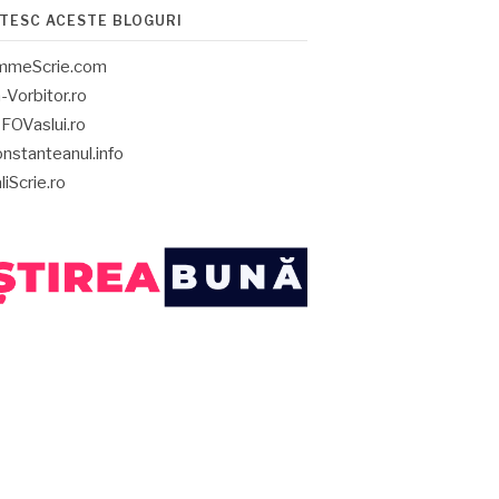
ITESC ACESTE BLOGURI
mmeScrie.com
-Vorbitor.ro
FOVaslui.ro
nstanteanul.info
liScrie.ro