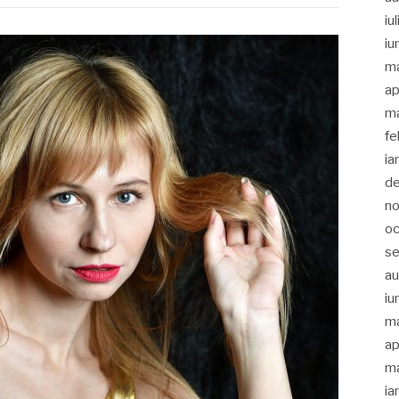
iu
iu
m
ap
ma
fe
ia
d
no
oc
s
a
iu
m
ap
ma
ia