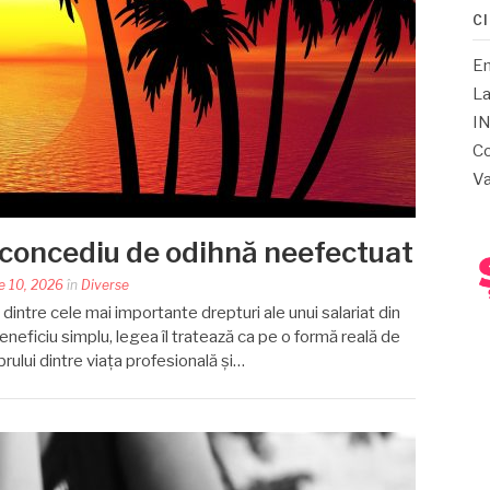
C
E
La
IN
Co
Va
a concediu de odihnă neefectuat
e 10, 2026
în
Diverse
dintre cele mai importante drepturi ale unui salariat din
neficiu simplu, legea îl tratează ca pe o formă reală de
ibrului dintre viața profesională și…