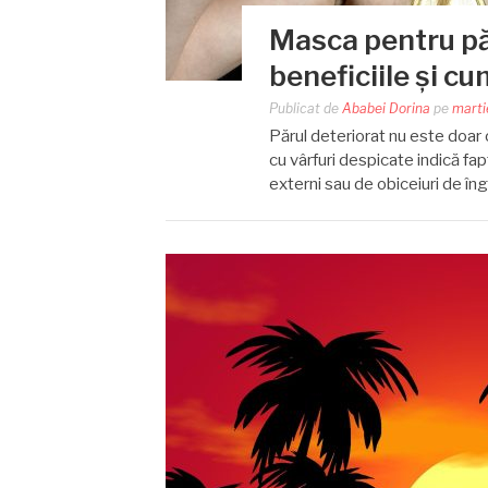
Masca pentru păr
beneficiile și c
Publicat de
Ababei Dorina
pe
marti
Părul deteriorat nu este doar o
cu vârfuri despicate indică fap
externi sau de obiceiuri de îng