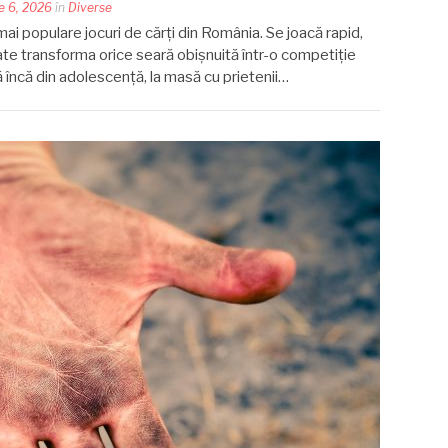
e 6, 2026
în
Diverse
ai populare jocuri de cărți din România. Se joacă rapid,
ate transforma orice seară obișnuită într-o competiție
ă încă din adolescență, la masă cu prietenii…