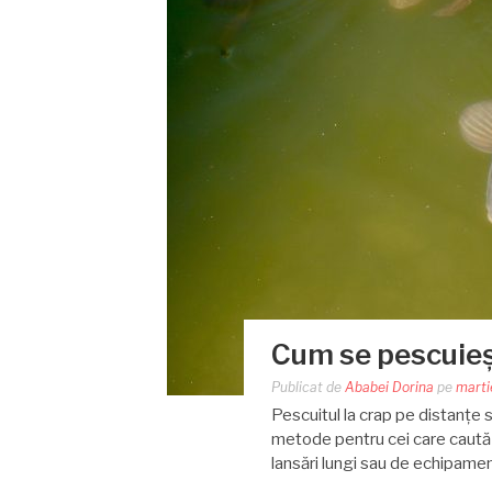
Cum se pescuieșt
Publicat de
Ababei Dorina
pe
marti
Pescuitul la crap pe distanțe 
metode pentru cei care caută 
lansări lungi sau de echipamen