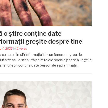
ă o știre conține date
formații greșite despre tine
e 4, 2026
în
Diverse
a cu care circulă informația într-un fenomen greu de
 un site sau distribuită pe rețelele sociale poate ajunge la
, iar uneori conține date personale sau afirmații…