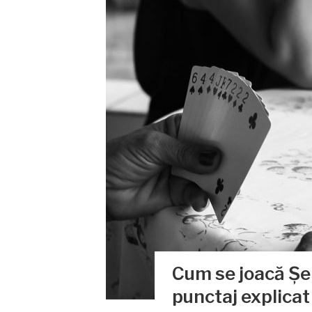
Cum se joacă Șep
punctaj explicat