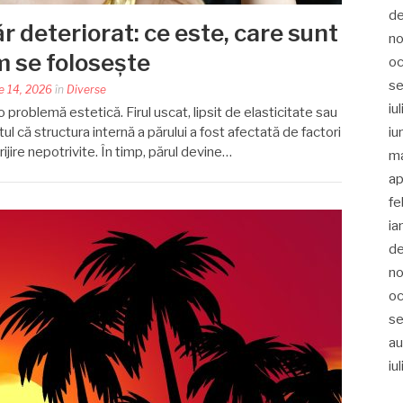
d
 deteriorat: ce este, care sunt
no
um se folosește
oc
s
e 14, 2026
în
Diverse
iu
 problemă estetică. Firul uscat, lipsit de elasticitate sau
tul că structura internă a părului a fost afectată de factori
iu
rijire nepotrivite. În timp, părul devine…
m
ap
fe
ia
d
no
oc
se
au
iu