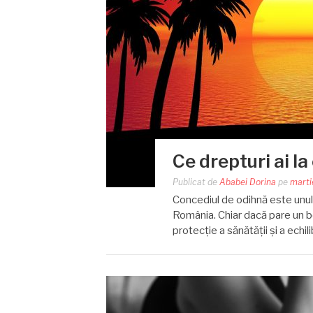
Ce drepturi ai l
Publicat de
Ababei Dorina
pe
marti
Concediul de odihnă este unul 
România. Chiar dacă pare un be
protecție a sănătății și a echil