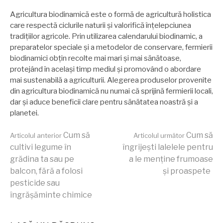
Agricultura biodinamică este o formă de agricultură holistica
care respectă ciclurile naturii și valorifică înțelepciunea
tradițiilor agricole. Prin utilizarea calendarului biodinamic, a
preparatelor speciale și a metodelor de conservare, fermierii
biodinamici obțin recolte mai mari și mai sănătoase,
protejând în același timp mediul și promovând o abordare
mai sustenabilă a agriculturii. Alegerea produselor provenite
din agricultura biodinamică nu numai că sprijină fermierii locali,
dar și aduce beneficii clare pentru sănătatea noastră și a
planetei.
Continuă
Cum să
Cum să
Articolul anterior
Articolul următor
cultivi legume în
îngrijești lalelele pentru
grădina ta sau pe
a le menține frumoase
lectura
balcon, fără a folosi
și proaspete
pesticide sau
îngrășăminte chimice