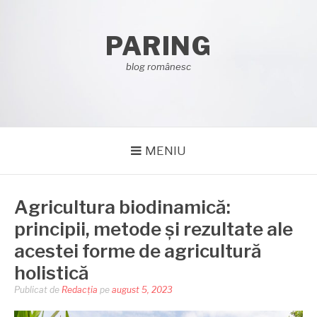
Sari
la
PARING
conținut
blog românesc
MENIU
Agricultura biodinamică:
principii, metode și rezultate ale
acestei forme de agricultură
holistică
Publicat de
Redacția
pe
august 5, 2023