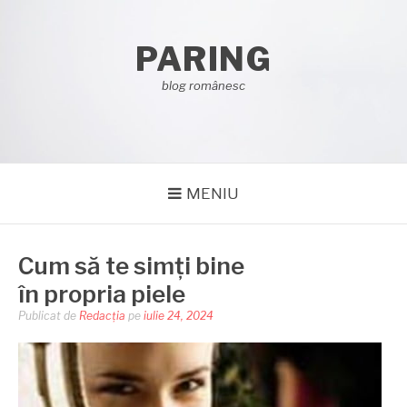
Sari
la
PARING
conținut
blog românesc
MENIU
Cum să te simți bine
în propria piele
Publicat de
Redacția
pe
iulie 24, 2024