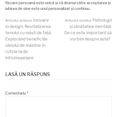
fiecare persoană este unică și că drumul către acceptarea și
iubirea de sine este unul personalizat și continuu.
Continuă
Inovare
Psihologii
Articolul anterior
Articolul următor
în design: Revitalizarea
și sănătatea mentală:
tenului cu măști de față:
De ce este important să
lectura
Explorând beneficiile
vorbim despre asta?
uleiului de măsline în
rutina ta de
înfrumusețare
LASĂ UN RĂSPUNS
Comentariu
*