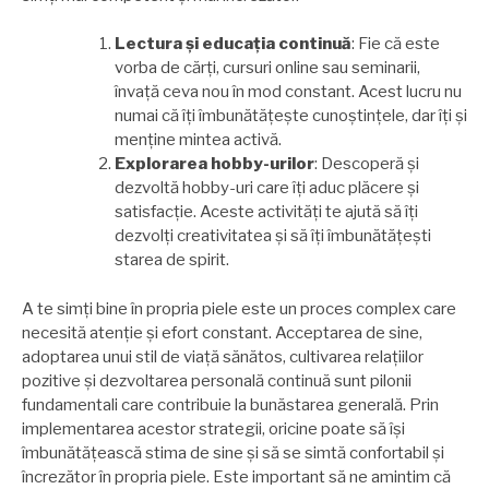
Lectura și educația continuă
: Fie că este
vorba de cărți, cursuri online sau seminarii,
învață ceva nou în mod constant. Acest lucru nu
numai că îți îmbunătățește cunoștințele, dar îți și
menține mintea activă.
Explorarea hobby-urilor
: Descoperă și
dezvoltă hobby-uri care îți aduc plăcere și
satisfacție. Aceste activități te ajută să îți
dezvolți creativitatea și să îți îmbunătățești
starea de spirit.
A te simți bine în propria piele este un proces complex care
necesită atenție și efort constant. Acceptarea de sine,
adoptarea unui stil de viață sănătos, cultivarea relațiilor
pozitive și dezvoltarea personală continuă sunt pilonii
fundamentali care contribuie la bunăstarea generală. Prin
implementarea acestor strategii, oricine poate să își
îmbunătățească stima de sine și să se simtă confortabil și
încrezător în propria piele. Este important să ne amintim că