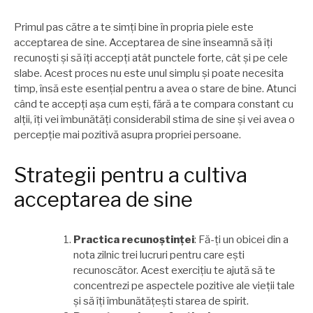
Primul pas către a te simți bine în propria piele este
acceptarea de sine. Acceptarea de sine înseamnă să îți
recunoști și să îți accepți atât punctele forte, cât și pe cele
slabe. Acest proces nu este unul simplu și poate necesita
timp, însă este esențial pentru a avea o stare de bine. Atunci
când te accepți așa cum ești, fără a te compara constant cu
alții, îți vei îmbunătăți considerabil stima de sine și vei avea o
percepție mai pozitivă asupra propriei persoane.
Strategii pentru a cultiva
acceptarea de sine
Practica recunoștinței
: Fă-ți un obicei din a
nota zilnic trei lucruri pentru care ești
recunoscător. Acest exercițiu te ajută să te
concentrezi pe aspectele pozitive ale vieții tale
și să îți îmbunătățești starea de spirit.