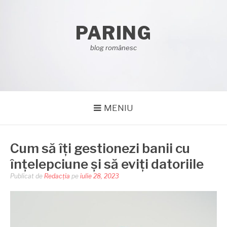
Sari
la
PARING
conținut
blog românesc
MENIU
Cum să îți gestionezi banii cu
înțelepciune și să eviți datoriile
Publicat de
Redacția
pe
iulie 28, 2023