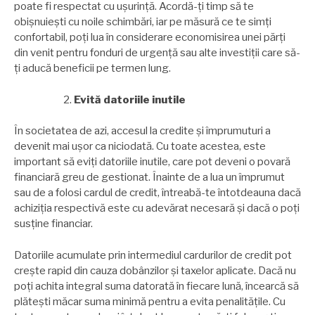
poate fi respectat cu ușurință. Acordă-ți timp să te
obișnuiești cu noile schimbări, iar pe măsură ce te simți
confortabil, poți lua în considerare economisirea unei părți
din venit pentru fonduri de urgență sau alte investiții care să-
ți aducă beneficii pe termen lung.
Evită datoriile inutile
În societatea de azi, accesul la credite și împrumuturi a
devenit mai ușor ca niciodată. Cu toate acestea, este
important să eviți datoriile inutile, care pot deveni o povară
financiară greu de gestionat. Înainte de a lua un împrumut
sau de a folosi cardul de credit, întreabă-te întotdeauna dacă
achiziția respectivă este cu adevărat necesară și dacă o poți
susține financiar.
Datoriile acumulate prin intermediul cardurilor de credit pot
crește rapid din cauza dobânzilor și taxelor aplicate. Dacă nu
poți achita integral suma datorată în fiecare lună, încearcă să
plătești măcar suma minimă pentru a evita penalitățile. Cu